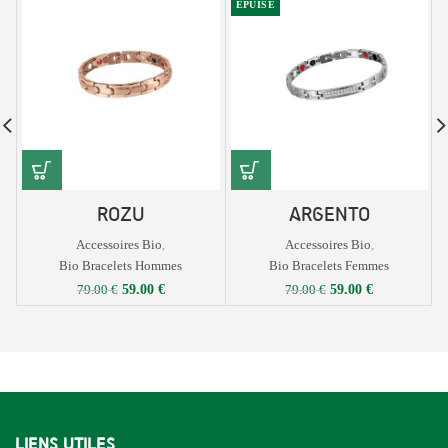
ÉPUISÉ
ROZU
ARGENTO
Accessoires Bio
,
Accessoires Bio
,
Bio Bracelets Hommes
Bio Bracelets Femmes
Le
Le
Le
Le
59.00
€
59.00
€
79.00
€
79.00
€
prix
prix
prix
prix
initial
actuel
initial
actuel
était :
est :
était :
est :
79.00 €.
59.00 €.
79.00 €.
59.00 €.
LIENS UTILES