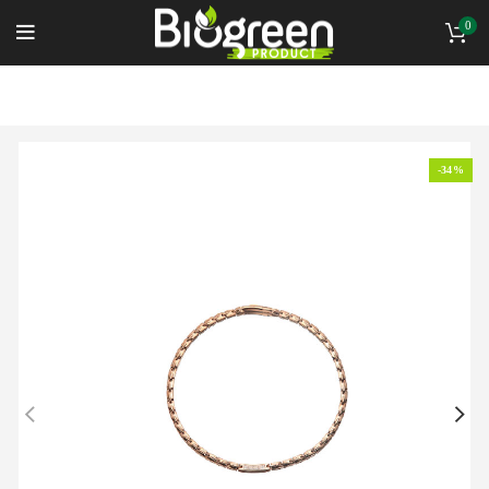
0
-34%