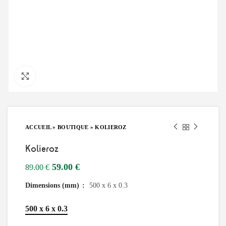
Click to enlarge
ACCUEIL
»
BOUTIQUE
»
KOLIEROZ
Kolieroz
Le
Le
59.00
€
89.00
€
prix
prix
Dimensions (mm)
500 x 6 x 0.3
initial
actuel
était :
est :
89.00 €.
59.00 €.
500 x 6 x 0.3